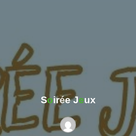
S
o
i
r
é
e
J
e
u
x