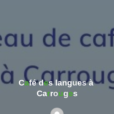
C
a
f
é
d
e
s
l
a
n
g
u
e
s
à
C
a
r
r
o
u
g
e
s